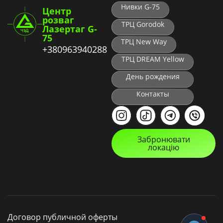
Нивки G-75
Центр
розваг
ТРЦ Gorodok
Лазертаг G-
75
ТРЦ New Way
+380963940288
ТРЦ DREAM Yellow
День рождения
Контакты
Забронювати
локацію
Договор публичной оферты